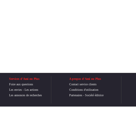
Services d'Ami ou Plus
A propos d'Ami ou Plus
Foire aux questions
Contact service clients
Les envies
-
Les actions
Conditions d'utilisation
Les annonces de recherches
Partenaires
-
Société éditrice