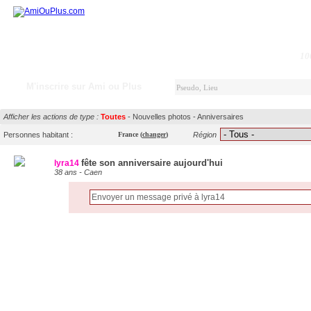
10
M'inscrire sur Ami ou Plus
Afficher les actions de type :
Toutes
-
Nouvelles photos
-
Anniversaires
Personnes habitant :
France
(
changer
)
Région
fête son anniversaire aujourd'hui
lyra14
38 ans - Caen