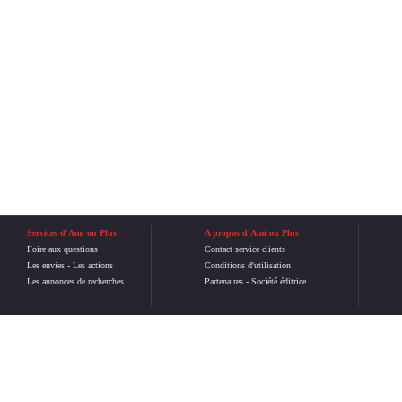
Services d'Ami ou Plus
A propos d'Ami ou Plus
Foire aux questions
Contact service clients
Les envies
-
Les actions
Conditions d'utilisation
Les annonces de recherches
Partenaires
-
Société éditrice