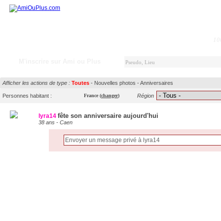
10
M'inscrire sur Ami ou Plus
Afficher les actions de type :
Toutes
-
Nouvelles photos
-
Anniversaires
Personnes habitant :
France
(
changer
)
Région
fête son anniversaire aujourd'hui
lyra14
38 ans - Caen